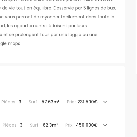
de vie tout en équilibre. Desservie par 5 lignes de bus,
resse vous permet de rayonner facilement dans toute la
d, les appartements séduisent par leurs
et se prolongent tous par une loggia ou une
oogle maps
. Pièces :
3
Surf. :
57.63m²
Prix :
231 500€
. Pièces :
3
Surf. :
62.3m²
Prix :
450 000€